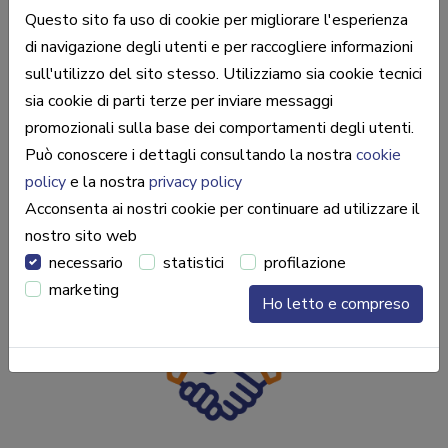
Questo sito fa uso di cookie per migliorare l'esperienza
di navigazione degli utenti e per raccogliere informazioni
sull'utilizzo del sito stesso. Utilizziamo sia cookie tecnici
sia cookie di parti terze per inviare messaggi
promozionali sulla base dei comportamenti degli utenti.
Può conoscere i dettagli consultando la nostra
cookie
PROFESSIONALITÀ
policy
e la nostra
privacy policy
Acconsenta ai nostri cookie per continuare ad utilizzare il
Vuoi vendere un tuo immobile e non sai quanto valutarlo?
nostro sito web
Affidati all'esperienza e alla professionalità delle nostre
necessario
statistici
profilazione
agenzie!
marketing
Ho letto e compreso