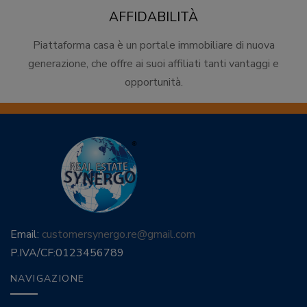
AFFIDABILITÀ
Piattaforma casa è un portale immobiliare di nuova
generazione, che offre ai suoi affiliati tanti vantaggi e
opportunità.
Email:
customersynergo.re@gmail.com
P.IVA/CF:
0123456789
NAVIGAZIONE