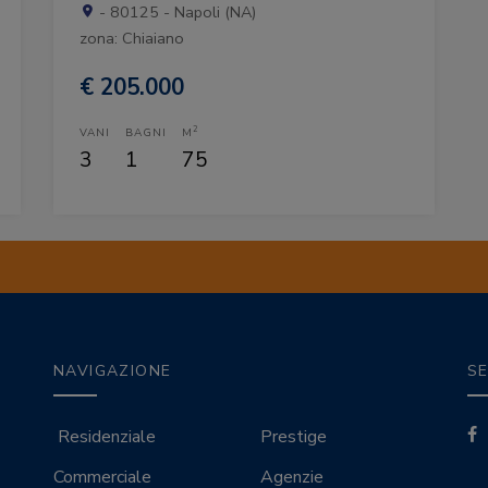
- 80125 - Napoli (NA)
zona: Chiaiano
€ 205.000
2
VANI
BAGNI
M
3
1
75
NAVIGAZIONE
SE
Residenziale
Prestige
Commerciale
Agenzie