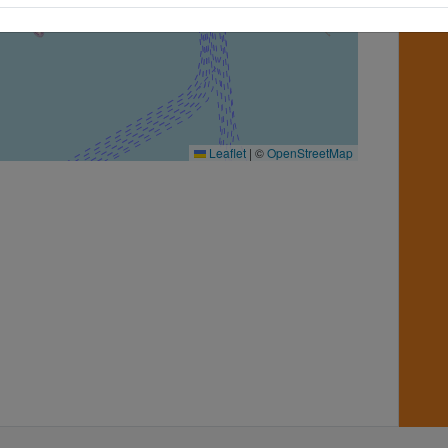
Leaflet
|
©
OpenStreetMap