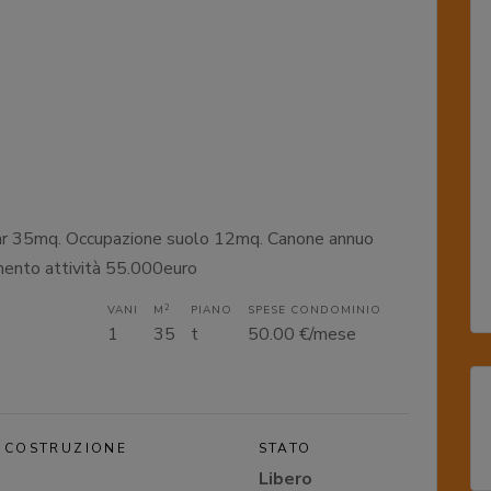
 Bar 35mq. Occupazione suolo 12mq. Canone annuo
mento attività 55.000euro
2
VANI
M
PIANO
SPESE CONDOMINIO
1
35
t
50.00 €/mese
 COSTRUZIONE
STATO
Libero