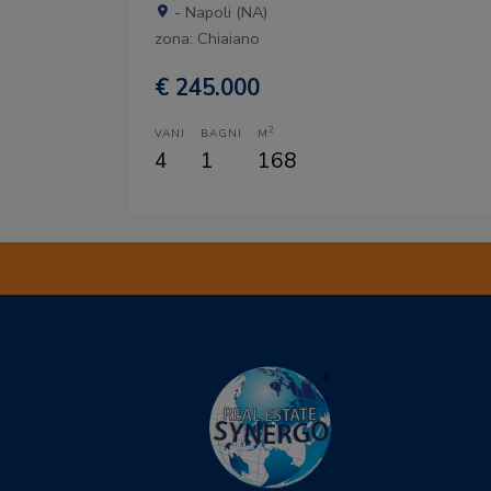
- Napoli (NA)
zona: Chiaiano
€ 245.000
2
VANI
BAGNI
M
4
1
168