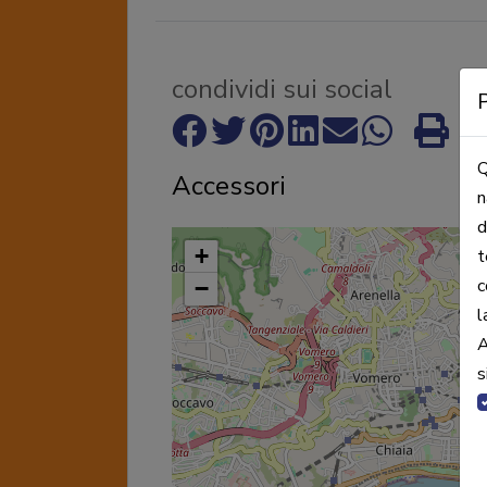
condividi sui social
P
Q
Accessori
n
d
+
t
c
−
l
A
s