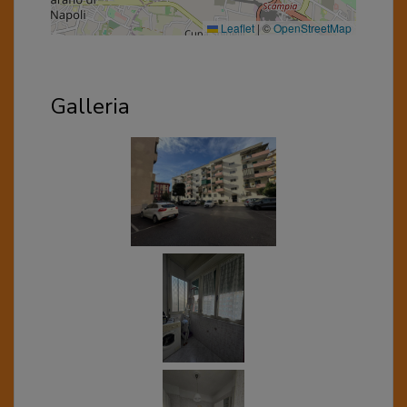
Leaflet
|
©
OpenStreetMap
Galleria