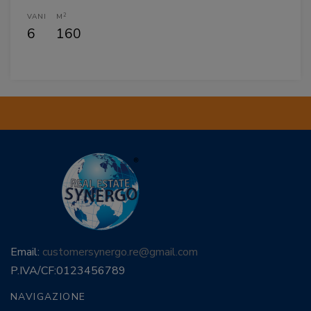
2
VANI
M
6
160
Email:
customersynergo.re@gmail.com
P.IVA/CF:
0123456789
NAVIGAZIONE