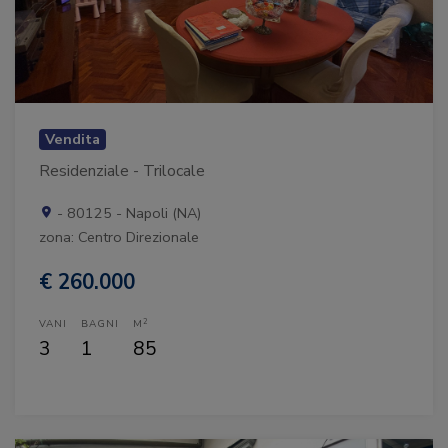
Vendita
Residenziale - Trilocale
- 80125 - Napoli (NA)
zona: Centro Direzionale
€ 260.000
2
VANI
BAGNI
M
3
1
85