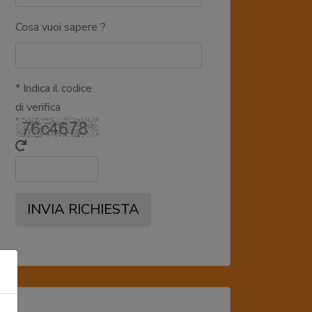
Cosa vuoi sapere ?
* Indica il codice
di verifica
INVIA RICHIESTA