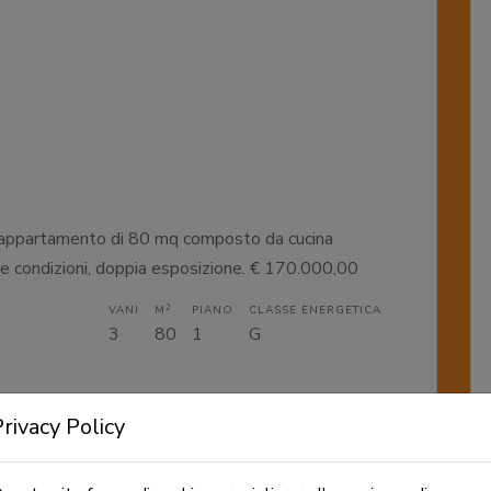
 appartamento di 80 mq composto da cucina
e condizioni, doppia esposizione. € 170.000,00
2
VANI
M
PIANO
CLASSE ENERGETICA
3
80
1
G
rivacy Policy
 COSTRUZIONE
STATO
Libero