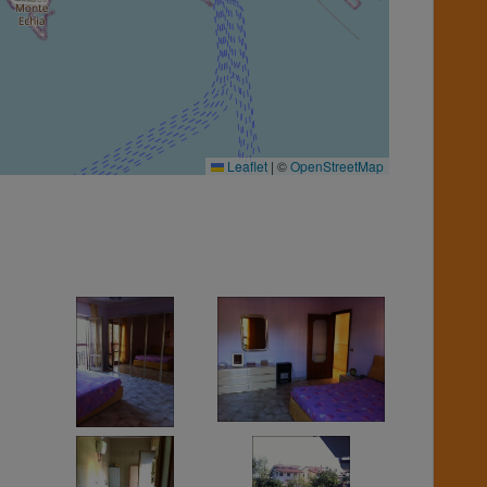
Leaflet
|
©
OpenStreetMap