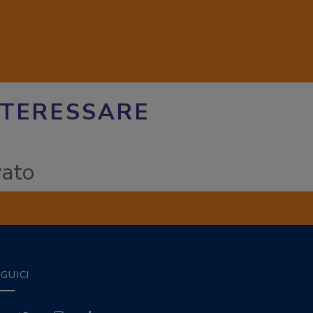
NTERESSARE
vato
GUICI