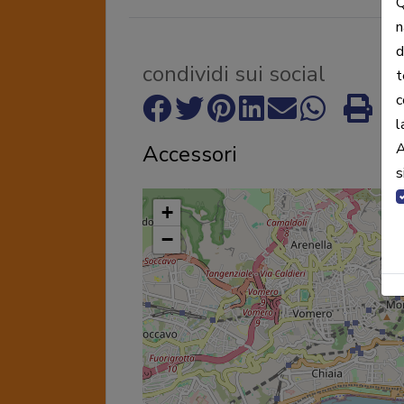
Q
n
d
condividi sui social
t
c
l
A
Accessori
s
+
−