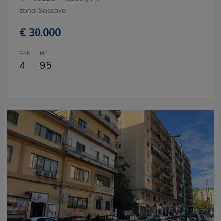
zona: Soccavo
€ 30.000
2
VANI
M
4
95