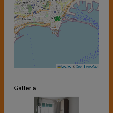
Leaflet
|
©
OpenStreetMap
Galleria