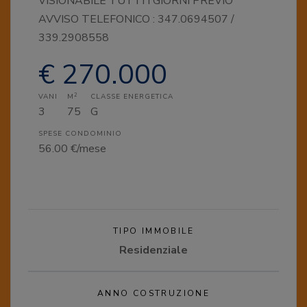
VISIONABILE TUTTI I GIORNI PREVIO
AVVISO TELEFONICO : 347.0694507 /
339.2908558
€ 270.000
2
VANI
M
CLASSE ENERGETICA
3
75
G
SPESE CONDOMINIO
56.00 €/mese
TIPO IMMOBILE
Residenziale
ANNO COSTRUZIONE