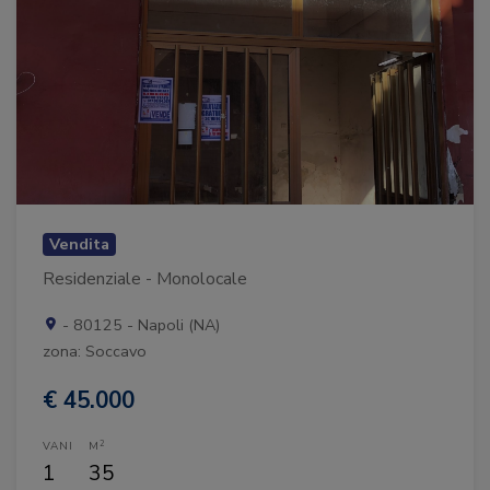
Vendita
Residenziale - Monolocale
- 80125 - Napoli (NA)
zona: Soccavo
€ 45.000
2
VANI
M
1
35